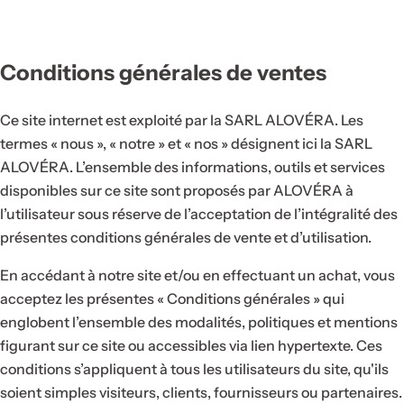
u
g
Conditions générales de ventes
e
à
l
Ce site internet est exploité par la SARL ALOVÉRA. Les
è
termes « nous », « notre » et « nos » désignent ici la SARL
v
ALOVÉRA. L’ensemble des informations, outils et services
r
disponibles sur ce site sont proposés par ALOVÉRA à
e
l’utilisateur sous réserve de l’acceptation de l’intégralité des
s
présentes conditions générales de vente et d’utilisation.
,
En accédant à notre site et/ou en effectuant un achat, vous
s
acceptez les présentes « Conditions générales » qui
é
englobent l’ensemble des modalités, politiques et mentions
r
figurant sur ce site ou accessibles via lien hypertexte. Ces
u
conditions s’appliquent à tous les utilisateurs du site, qu'ils
m
soient simples visiteurs, clients, fournisseurs ou partenaires.
,