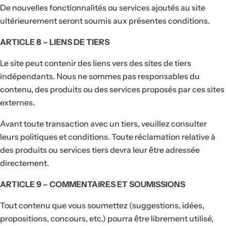
De nouvelles fonctionnalités ou services ajoutés au site
ultérieurement seront soumis aux présentes conditions.
ARTICLE 8 – LIENS DE TIERS
Offre limitée !
Le site peut contenir des liens vers des sites de tiers
indépendants. Nous ne sommes pas responsables du
Offre limitée !
contenu, des produits ou des services proposés par ces sites
MERCI10
externes.
Économisez
Ne
-
Copier le
10%
sur
partez
Avant toute transaction avec un tiers, veuillez consulter
code
Épuisé
4.9
votre
leurs politiques et conditions. Toute réclamation relative à
pas
commande
des produits ou services tiers devra leur être adressée
sans
supérieure à
directement.
votre
50€,
cadeau
ARTICLE 9 – COMMENTAIRES ET SOUMISSIONS
profitez-en !
! 🎁
Tout contenu que vous soumettez (suggestions, idées,
propositions, concours, etc.) pourra être librement utilisé,