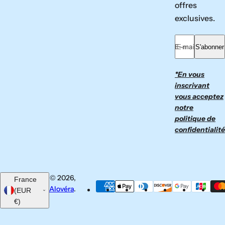
offres
exclusives.
E-mail *
S'abonner
*En vous
inscrivant
vous acceptez
notre
politique de
confidentialité
© 2026,
France
Alovéra
.
(EUR
€)