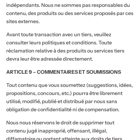
indépendants. Nous ne sommes pas responsables du
contenu, des produits ou des services proposés par ces
sites externes.
Avant toute transaction avec un tiers, veuillez
consulter leurs politiques et conditions. Toute
réclamation relative à des produits ou services tiers
devra leur être adressée directement.
Offre limitée !
ARTICLE 9 – COMMENTAIRES ET SOUMISSIONS
Offre limitée !
Tout contenu que vous soumettez (suggestions, idées,
MERCI10
To
Économisez
propositions, concours, etc.) pourra être librement
Ne
-
Copier le
Re
Vo
Of
10%
sur
utilisé, modifié, publié et distribué par nous sans
partez
code
Épuisé
4.9
votre
obligation de confidentialité ni de compensation.
pas
commande
sans
Nous nous réservons le droit de supprimer tout
supérieure à
contenu jugé inapproprié, offensant, illégal,
votre
50€,
diffamatoire ou portant atteinte aux droits de tiers.