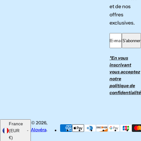
et de nos
offres
exclusives.
E-mail *
S'abonner
*En vous
inscrivant
vous acceptez
notre
politique de
confidentialité
© 2026,
France
Alovéra
.
(EUR
€)