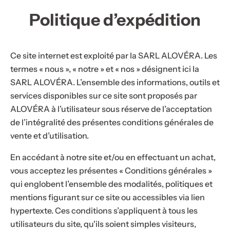
u
Politique d’expédition
g
e
à
Ce site internet est exploité par la SARL ALOVÉRA. Les
l
termes « nous », « notre » et « nos » désignent ici la
è
SARL ALOVÉRA. L’ensemble des informations, outils et
v
services disponibles sur ce site sont proposés par
r
ALOVÉRA à l’utilisateur sous réserve de l’acceptation
e
de l’intégralité des présentes conditions générales de
s
vente et d’utilisation.
,
En accédant à notre site et/ou en effectuant un achat,
s
vous acceptez les présentes « Conditions générales »
é
qui englobent l’ensemble des modalités, politiques et
r
mentions figurant sur ce site ou accessibles via lien
u
hypertexte. Ces conditions s’appliquent à tous les
m
utilisateurs du site, qu'ils soient simples visiteurs,
,