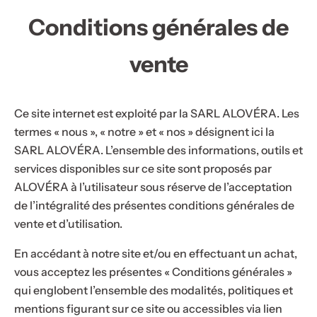
u
Conditions générales de
g
e
vente
à
l
è
Ce site internet est exploité par la SARL ALOVÉRA. Les
v
termes « nous », « notre » et « nos » désignent ici la
r
SARL ALOVÉRA. L’ensemble des informations, outils et
e
services disponibles sur ce site sont proposés par
s
ALOVÉRA à l’utilisateur sous réserve de l’acceptation
,
de l’intégralité des présentes conditions générales de
s
vente et d’utilisation.
é
En accédant à notre site et/ou en effectuant un achat,
r
vous acceptez les présentes « Conditions générales »
u
qui englobent l’ensemble des modalités, politiques et
m
mentions figurant sur ce site ou accessibles via lien
,