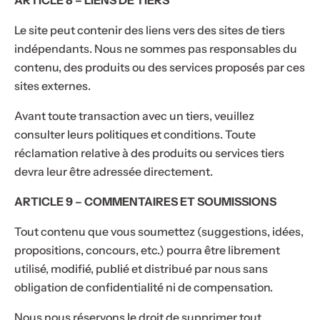
ARTICLE 8 – LIENS DE TIERS
Le site peut contenir des liens vers des sites de tiers
indépendants. Nous ne sommes pas responsables du
contenu, des produits ou des services proposés par ces
sites externes.
Avant toute transaction avec un tiers, veuillez
consulter leurs politiques et conditions. Toute
réclamation relative à des produits ou services tiers
devra leur être adressée directement.
Offre limitée !
ARTICLE 9 – COMMENTAIRES ET SOUMISSIONS
Offre limitée !
Tout contenu que vous soumettez (suggestions, idées,
To
MERCI10
Re
Vo
propositions, concours, etc.) pourra être librement
Of
Économisez
Ne
-
Copier le
utilisé, modifié, publié et distribué par nous sans
10%
sur
partez
code
Épuisé
4.9
obligation de confidentialité ni de compensation.
votre
pas
commande
Nous nous réservons le droit de supprimer tout