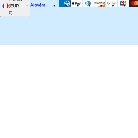
Alovéra
.
(EUR
€)